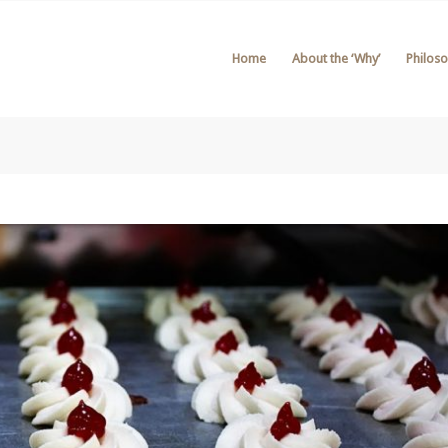
Home
About the ‘Why’
Philos