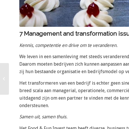
7 Management and transformation iss
Kennis, competentie en drive om te veranderen.
We leven in een samenleving met steeds veranderen
Daarom moeten bedrijven zich kunnen aanpassen aan 
zij hun bestaande organisatie en bedrijfsmodel op ve
8 Operational
improvement
Het transformeren van een bedrijf is echter geen sin
breed scala aan managerial, operationele, commerciël
uitdagend zijn om een ​​partner te vinden met de ken
ondersteunen.
Samen uit, samen thuis.
Het Food & Fun Invest team heeft diverse business 